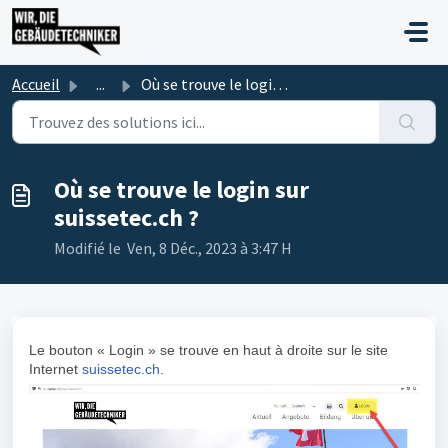
Passer au contenu principal
Accueil
...
Où se trouve le login sur suissetec.ch ?
Où se trouve le login sur
suissetec.ch ?
Modifié le Ven, 8 Déc., 2023 à 3:47 H
Le bouton « Login » se trouve en haut à droite sur le site
Internet
suissetec.ch
.