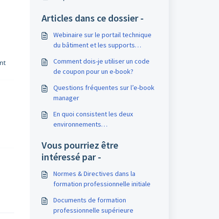
Articles dans ce dossier -
Webinaire sur le portail technique
du bâtiment et les supports
didactiques
Comment dois-je utiliser un code
ont
de coupon pour un e-book?
Questions fréquentes sur l’e-book
manager
En quoi consistent les deux
environnements
(personnel/entreprise) sur le site
Vous pourriez être
Internet de suissetec ?
intéressé par -
Normes & Directives dans la
formation professionnelle initiale
Documents de formation
professionnelle supérieure