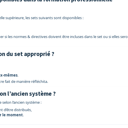
lle supérieure, les sets suivants sont disponibles :
 si les normes & directives doivent être incluses dans le set ou si elles ser
on du set approprié ?
eux‑mêmes
.
re fait de manière réfléchita.
lon l’ancien système ?
e selon l’ancien système :
 d’être distribués,
r le moment
.