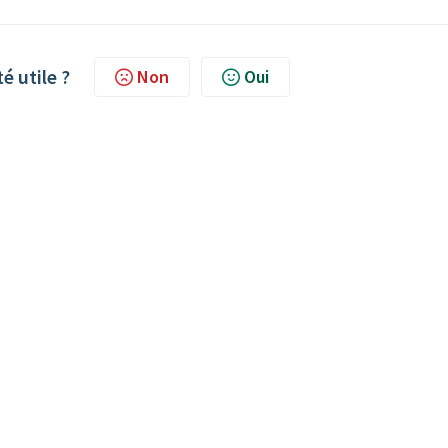
té utile ?
Non
Oui