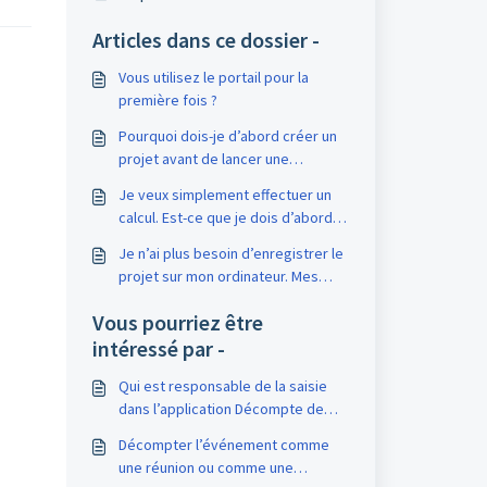
Articles dans ce dossier -
Vous utilisez le portail pour la
première fois ?
Pourquoi dois-je d’abord créer un
projet avant de lancer une
application Web ?
Je veux simplement effectuer un
calcul. Est-ce que je dois d’abord
créer un projet ?
Je n’ai plus besoin d’enregistrer le
projet sur mon ordinateur. Mes
données sont-elles en sécurité ?
Vous pourriez être
intéressé par -
Qui est responsable de la saisie
dans l’application Décompte de
frais ?
Décompter l’événement comme
une réunion ou comme une