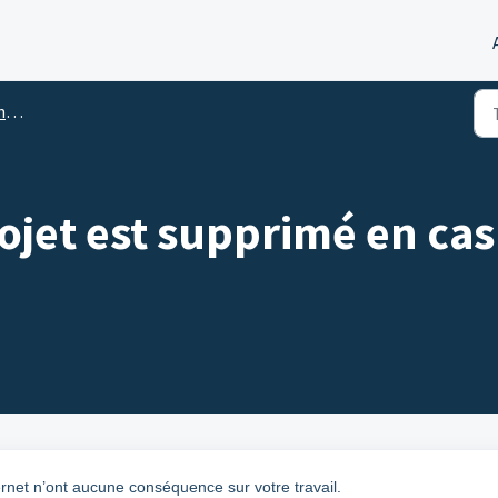
b
rojet est supprimé en c
ernet n’ont aucune conséquence sur votre travail.