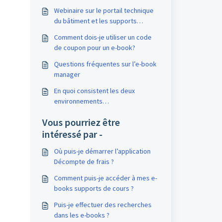
Webinaire sur le portail technique
du bâtiment et les supports
didactiques
Comment dois-je utiliser un code
de coupon pour un e-book?
Questions fréquentes sur l’e-book
manager
En quoi consistent les deux
environnements
(personnel/entreprise) sur le site
Vous pourriez être
Internet de suissetec ?
intéressé par -
Où puis-je démarrer l’application
Décompte de frais ?
Comment puis-je accéder à mes e-
books supports de cours ?
Puis-je effectuer des recherches
dans les e-books ?