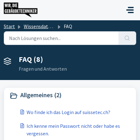
Zum hauptsächlichen Inhalt gehen
Start
Wissensdatenbank
FAQ
FAQ (8)
Fragen und Antworten
Allgemeines (2)
Wo finde ich das Login auf suissetec.ch?
Ich kenne mein Passwort nicht oder habe es
vergessen.