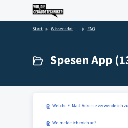
Zum hauptsächlichen Inhalt gehen
Start
Wissensdatenbank
FAQ
Spesen App (1
Welche E-Mail-Adresse verwende ich 
Wo melde ich mich an?